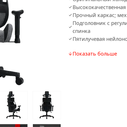
Высококачественная
Прочный каркас; мех
Подголовник с регул
спинка
Пятилучевая нейлоно
Показать больше