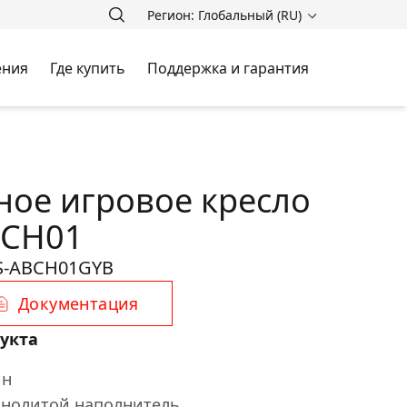
Регион: Глобальный (RU)
ения
Где купить
Поддержка и гарантия
ое игровое кресло
BCH01
S-ABCH01GYB
Документация
укта
йн
нолитой наполнитель