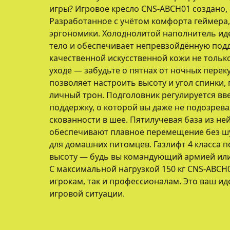
игры? Игровое кресло CNS-ABCH01 создано, 
Разработанное с учётом комфорта геймера,
эргономики. Холоднолитой наполнитель ид
тело и обеспечивает непревзойдённую подд
качественной искусственной кожи не только 
уходе — забудьте о пятнах от ночных перек
позволяет настроить высоту и угол спинки,
личный трон. Подголовник регулируется вве
поддержку, о которой вы даже не подозрев
скованности в шее. Пятилучевая база из не
обеспечивают плавное перемещение без шу
для домашних питомцев. Газлифт 4 класса п
высоту — будь вы командующий армией или 
С максимальной нагрузкой 150 кг CNS-ABCH
игрокам, так и профессионалам. Это ваш и
игровой ситуации.