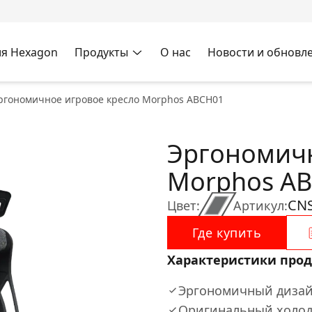
я Hexagon
Продукты
О нас
Новости и обновл
ргономичное игровое кресло Morphos ABCH01
Эргономичн
Morphos A
CN
Цвет:
Артикул:
Где купить
Характеристики прод
Эргономичный диза
Оригинальный холод