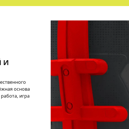
 И
ественного
ёжная основа
работа, игра