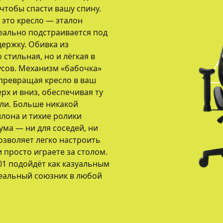
чтобы спасти вашу спину.
 это кресло — эталон
еально подстраивается под
ержку. Обивка из
стильная, но и лёгкая в
усов. Механизм «бабочка»
 превращая кресло в ваш
рх и вниз, обеспечивая ту
али. Больше никакой
йлона и тихие ролики
ма — ни для соседей, ни
озволяет легко настроить
просто играете за столом.
01 подойдёт как казуальным
деальный союзник в любой